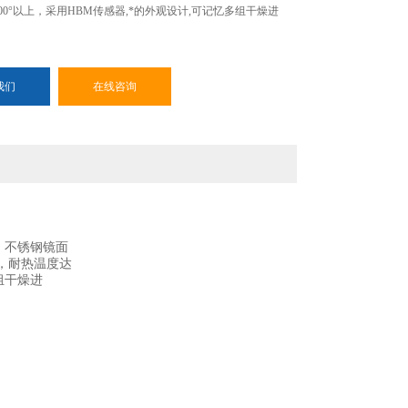
00°以上，采用HBM传感器,*的外观设计,可记忆多组干燥进
我们
在线咨询
。不锈钢镜面
，
耐热温度达
组干燥进