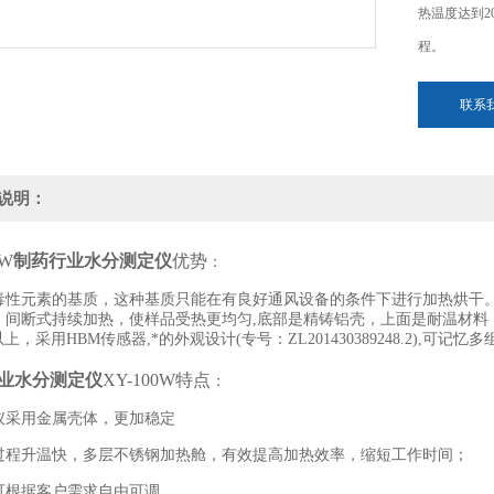
热温度达到2
程。
联系
说明：
0W
制药行业水分测定仪
优势
：
毒性元素的基质，这种基质只能在有良好通风设备的条件下进行加热烘干
，间断式持续加热，使样品受热更均匀,底部是精铸铝壳，上面是耐温材料
以上，采用HBM传感器,*的外观设计(专号：ZL201430389248.2),可记忆
多
业水分测定仪
XY-100W特点
：
仪采用金属壳体，更加稳定
过程升温快，多层不锈钢加热舱，有效提高加热效率，缩短工作时间；
可根据客户需求自由可调