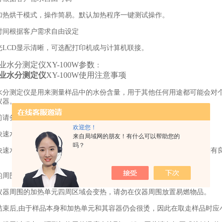
加热烘干模式，操作简易。默认加热程序一键测试操作。
时间根据客户需求自由设定
光LCD显示清晰，可选配打印机或与计算机联接。
业
水分测定仪XY-100W参数
：
业水分测定仪
XY-100W使用注意事项
水分测定仪是用来测量样品中的水份含量，用于其他任何用途都可能会对
仪器。
前请务必认真阅读说明书，勿在不符合要求的环境条件下使用。
欢迎您！
快速水分测定仪仅供熟悉样品性质和受训过的专业人员使用。
来自局域网的朋友！有什么可以帮助您的
吗？
快速水分测定仪电源为三插带接地插座，禁示断开仪器接地线或使用没有
的周围应确保有足够的空间，以免热量堆积和过热。
仪器周围的加热单元四周区域会变热，请勿在仪器周围放置易燃物品。
结束后,由于样品本身和加热单元和其容器仍会很烫，因此在取走样品时应