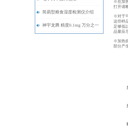
※在加
打开请
简易型粮食湿度检测仪介绍
※对于
这些样
神宇龙腾 精度0.1mg 万分之一
足够低
品量应
天平：实验室精准测量的基石
※加热
部分产