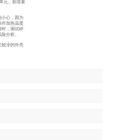
热单元。如需要
别小心，因为
操作加热温度
解时，测试样
风险分析。
在较冷的外壳