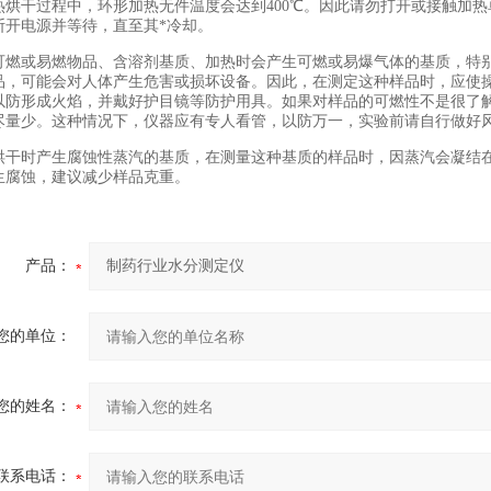
热烘干过程中，环形加热无件温度会达到400℃。因此请勿打开或接触加
断开电源并等待，直至其*冷却。
可燃或易燃物品、含溶剂基质、加热时会产生可燃或易爆气体的基质，特
品，可能会对人体产生危害或损坏设备。因此，在测定这种样品时，应使
以防形成火焰，并戴好护目镜等防护用具。如果对样品的可燃性不是很了
尽量少。这种情况下，仪器应有专人看管，以防万一，实验前请自行做好
烘干时产生腐蚀性蒸汽的基质，在测量这种基质的样品时，因蒸汽会凝结
生腐蚀，建议减少样品克重。
产品：
您的单位：
您的姓名：
联系电话：