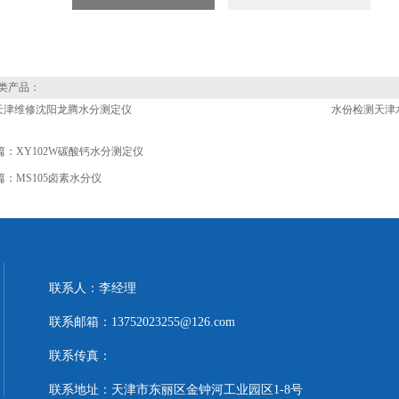
类产品：
0A天津维修沈阳龙腾水分测定仪
水份检测天津
篇：
XY102W碳酸钙水分测定仪
篇：
MS105卤素水分仪
联系人：李经理
联系邮箱：13752023255@126.com
联系传真：
联系地址：天津市东丽区金钟河工业园区1-8号