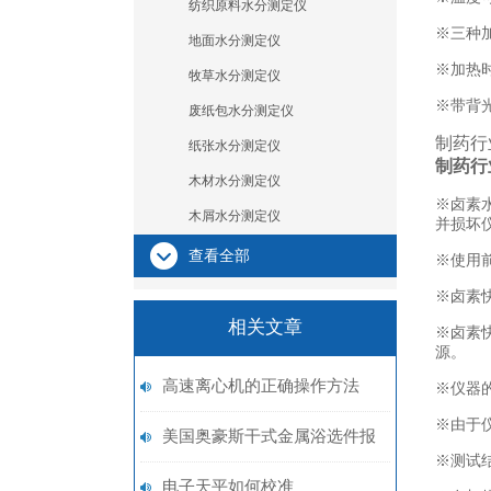
纺织原料水分测定仪
※三种
地面水分测定仪
※加热
牧草水分测定仪
※带背
废纸包水分测定仪
制药行
纸张水分测定仪
制药行
木材水分测定仪
※卤素
木屑水分测定仪
并损坏
查看全部
※使用
※卤素
相关文章
※卤素
源。
高速离心机的正确操作方法
※仪器
※由于
美国奥豪斯干式金属浴选件报
※测试
价单
电子天平如何校准