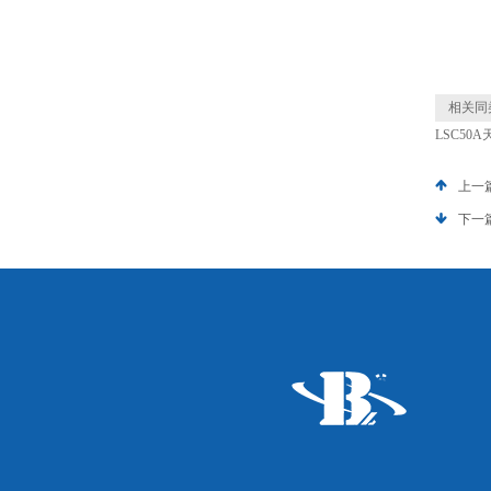
相关同
LSC5
上一
下一