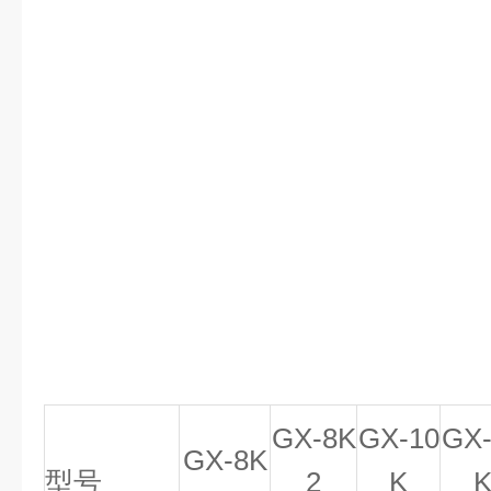
GX-8K
GX-10
GX-
GX-8K
型号
2
K