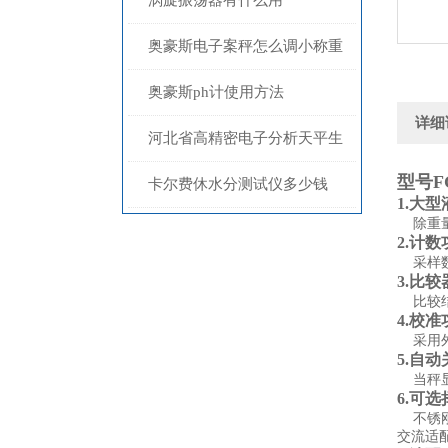
涡旋振荡器有什么用
奥豪斯电子案秤怎么调小称重
奥豪斯ph计使用方法
详细
河北省高精密电子分析天平生
型号FG
产与销售：科技前沿的精准之
卡尔费休水分测试仪多少钱
1.大
除重量
选
2.计数
采样数量
3.比
比较结果
4.校准
采用外
5.自
当秤显
6.可
不锈刚称
交流适配