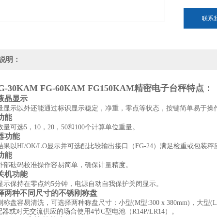
联系
说明：
-30KAM FG-60KAM FG150KAM
精密电子台秤
特点：
型液晶显示
显示以外还能通过标识显示稳定，净重，零点等状态，按键简单易于操
功能
可选5，10，20，50和100个计算单位重量。
较器功能
以HI/OK/LO显示并可选配比较输出接口（FG-24）满足检重或包装秤
功能
部砝码校准操作容易简单，确保计量精度。
动关机功能
示保持在零点约5分钟，电源自动自我保护关闭显示。
选择两种不同尺寸的不锈刚称盘
盘容易清洗，可选择两种称盘尺寸：小型(M型:300 x 380mm)，大型(L型
器或对无交流供应的场合使用4节C型电池（R14P/LR14）。