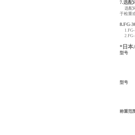
7.选配
选配RS
于检重
8.
FG-
1.FG
2.FG
*日本
型号
型号
称重范