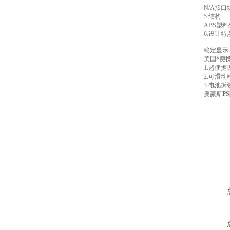
N/A接口
5.结构
ABS塑
6.设计
稳定显示
美国*便
1.超便
2.可滑
3.电池
奥豪斯
P