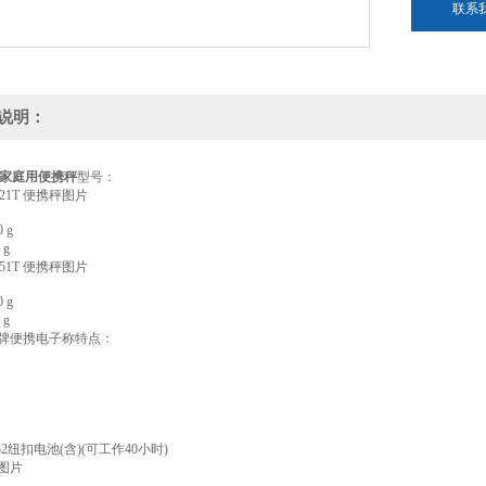
联系
说明：
S家庭用便携秤
型号：
121T 便携秤图片
 g
 g
251T 便携秤图片
 g
1 g
牌便携电子称特点：
032纽扣电池(含)(可工作40小时)
附图片