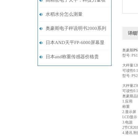
高精密电子天平：科技力量在
现代测量领域的准确演绎
水稻水分怎么测量
奥豪斯电子秤说明书2000系列
详细
日本AND天平FP-6000屏幕显
奥豪斯
P
型号: PS
示“P-FAIL“故障，如何排除？
日本and称重传感器价格贵
大秤量120
吗？
可读性0.1
型号: PS
大秤量250
可读性0.
奥豪斯品
1.应用
称重
2.显示屏
LCD显示
3.电源
2节CR2
4.通讯 