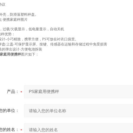
协议
料外壳，防滑落塑料秤盘。
特点 便携家庭秤图片
，过载/欠载显示，低电量显示，自动关机
携秤优势：
携设计-小巧精致，携带方便，PS可放在衬衣口袋里。
动秤盘/上盖-可保护显示屏、按键、传感器在运输和存储过程中免受损害
拆装的弹出设计-方便电池拆装
S家庭用便携秤
图片如下：
产品：
您的单位：
您的姓名：