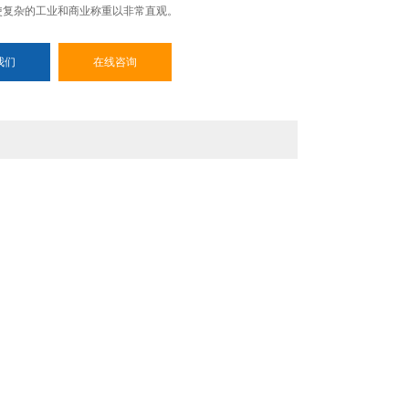
使复杂的工业和商业称重以非常直观。
我们
在线咨询