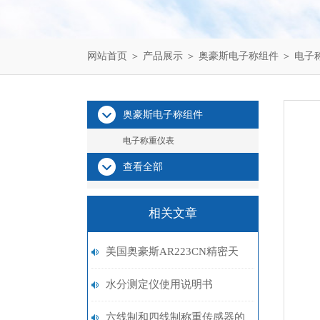
网站首页
＞
产品展示
＞
奥豪斯电子称组件
＞
电子
奥豪斯电子称组件
电子称重仪表
查看全部
相关文章
美国奥豪斯AR223CN精密天
平设置
水分测定仪使用说明书
六线制和四线制称重传感器的