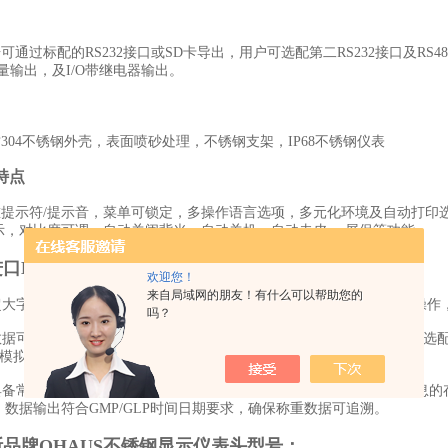
过标配的RS232接口或SD卡导出，用户可选配第二RS232接口及RS485/US
量输出，及I/O带继电器输出。
04不锈钢外壳，表面喷砂处理，不锈钢支架，IP68不锈钢仪表
特点
符/提示音，菜单可锁定，多操作语言选项，多元化环境及自动打印选项，稳定指示，文
示，对比度可调，自动关闭背光，自动关机，自动去皮， 屏保等功能。
口DEFENDER5000不锈钢显示表头优势：
欢迎您！
来自局域网的朋友！有什么可以帮助您的
大字符，背光显示，称量结果清晰可见。字母-数字键及功能键方便操作
吗？
可存储在Micro SD卡中，也可通过标配的RS-232接口进行传输。可选配RS-2
0伏)模拟量输出，及I/O带继电器输出。
常用的工业应用功能，支持50000条物料数据及1000个用户配置信息的存
。数据输出符合GMP/GLP时间日期要求，确保称重数据可追溯。
品牌OHAUS不锈钢显示仪表头型号：