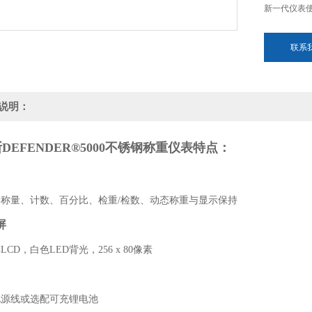
新一代仪表
联系
说明：
EFENDER®5000
不锈钢称重仪表
特点：
量、计数、百分比、检重/检数、动态称重与显示保持
屏
D，白色LED背光，256 x 80像素
线或选配可充锂电池