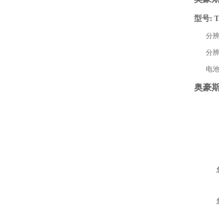
型号: 
分辨率 (
分辨率（
电池使
奥豪斯D