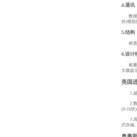
4.通讯
数据可通
伏)模拟
5.结构
材质3
6.设计
检重提示
欠载提
美国进
1.超
2.数据
(0-1
3.具备
式存储
奥豪斯