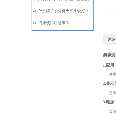
接线方法
什么牌子的分析天平比较好？
摇床使用注意事项
详细
奥豪斯D
1.应用
基本称
2.显示
点阵LC
3.电源
含电源