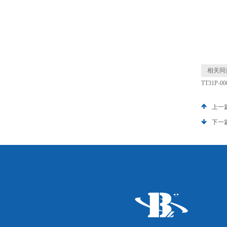
相关同
TT31P-
上一
下一