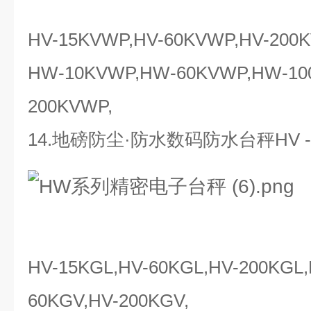
HV-15KVWP,HV-60KVWP,HV-20
HW-10KVWP,HW-60KVWP,HW-10
200KVWP,
14.地磅防尘·防水数码防水台秤HV 
HV-15KGL,HV-60KGL,HV-200KGL,
60KGV,HV-200KGV,