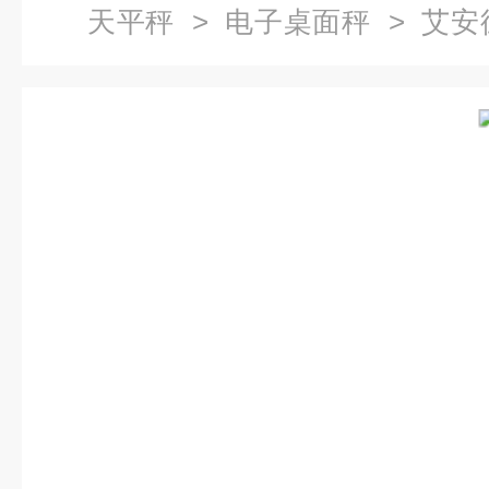
天平秤
>
电子桌面秤
> 艾安
一级代理