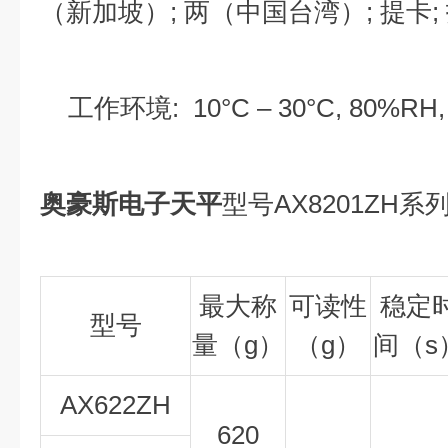
（新加坡）; 两（中国台湾）; 提卡; 
工作环境: 10°C – 30°C, 80%R
奥豪斯电子天平
型号AX8201ZH系
最大称
可读性
稳定
型号
量（g）
（g）
间（s
AX622ZH
620