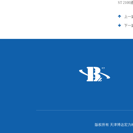
ST 21
上一
下一
版权所有 天津博达宏力