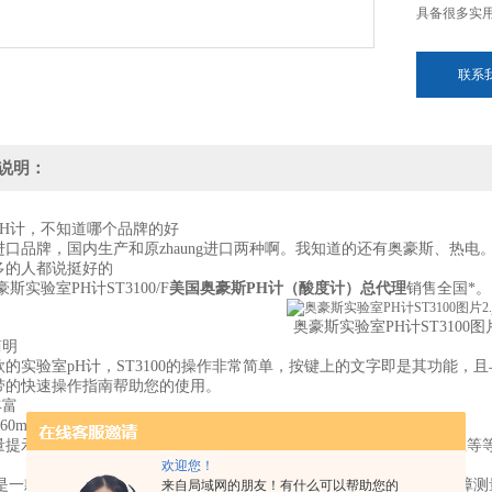
具备很多实
联系
说明：
PH计，不知道哪个品牌的好
进口品牌，国内生产和原zhaung进口两种啊。我知道的还有奥豪斯、热电
多的人都说挺好的
豪斯实验室PH计ST3100/F
美国
奥豪斯PH计（酸度计）
总代理
销售全国*。
奥豪斯实验室PH计ST3100图
简明
款的实验室pH计，ST3100的操作非常简单，按键上的文字即是其功能，
带的快速操作指南帮助您的使用。
丰富
 * 60mm的大液晶屏显示，非常清晰明了，背光可开关。
量提示符；电极状态提示符；终点模式；温补模式与温度值；报错信息等
欢迎您！
00是一款功能*的实验室pH计产品，达到0.01pH精度的同时，ST3100 
来自局域网的朋友！有什么可以帮助您的