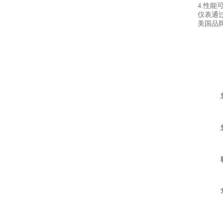
4.性能
仪表通
美国品