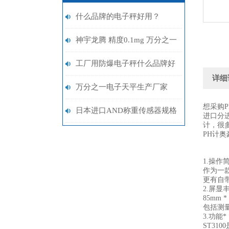
什么品牌的电子秤好用？
神宇龙腾 精度0.1mg 万分之一
天平：实验室精准测量的基石
工厂用防爆电子秤什么品牌好
详细
用
万分之一电子天平生产厂家
想采购
0.01mg-提供5位数读数精度
日本进口AND称重传感器规格
进口分
计，很
型号大全
PH计奥
1.操作
作为一
更有自
2.屏显
85mm
包括测
3.功能*
ST31