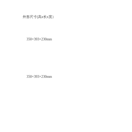
外形尺寸(高x长x宽）
350×393×230mm
350×393×230mm