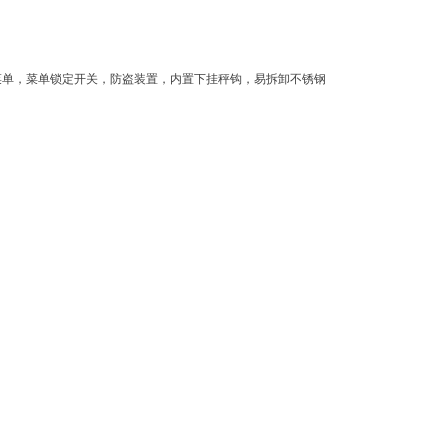
菜单，菜单锁定开关，防盗装置，内置下挂秤钩，易拆卸不锈钢