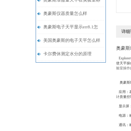
奥豪斯准微量天平在实验室称
重应用-天津博达宏力
奥豪斯仪器质量怎么样
奥豪斯电子天平显示err8.1怎
详细
么处理
美国奥豪斯的电子天平怎么样
奥豪斯E
卡尔费休测定水分的原理
Expl
使天平操
验室操作
奥豪斯EX
应用：基本
计质量控
显示屏：
电源：标
通讯：标