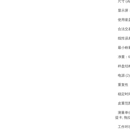
尺寸 (高x长
显示屏：5
使用釜
合法交易:
线性误差（
最小称量值（
净重：6.9
秤盘结
电源 (2
重复性（典
稳定时间 (
皮重范
测量单位：铢
提卡; 拖
工作环境：1