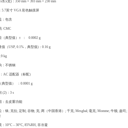
x宽)：350 mm × 393 mm × 230 mm
.7英寸 VGA 彩色触摸屏
盖：包含
 CMC
典型值）± ： 0.0002 g
USP, 0.1%，典型值)：0.16 g
 kg
构：不锈钢
)：AC 适配器（标配）
型值） ：0.0001 g
2)：3 s
围：去皮重功能
; 克拉; 定制; 谷物; 克; 两（中国香港）; 千克; Mesghal; 毫克; Momme; 牛顿;
拉
0°C – 30°C, 85%RH, 非冷凝