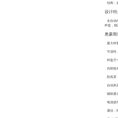
结构：金
设计特
全自动内
秤盘，稳
奥豪斯E
最大秤量：
可读性：0
秤盘尺寸：
内部校
防风罩
自动风
辅助显示
电池使
通信：RS23