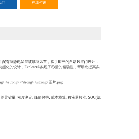
我们
在线咨询
，天平风罩并配有防静电涂层玻璃防风罩，挥手即开的自动风罩门设计，
功能化的设计，Explorer®实现了称量的精确性，帮助您提高实
差异称量, 密度测定, 峰值保持, 成本核算, 移液器校准, SQC(统