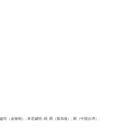
 盎司; 盎司（金衡制）; 本尼威特; 磅; 两（新加坡）; 两（中国台湾）;