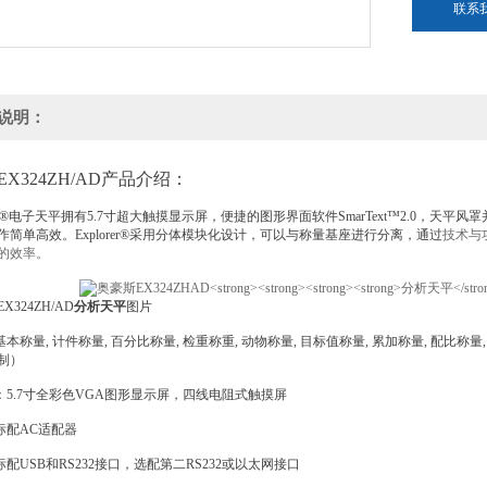
联系
说明：
X324ZH/AD产品介绍：
orer®电子天平拥有5.7寸超大触摸显示屏，便捷的图形界面软件SmarText™2.0
作简单高效。Explorer®采用分体模块化设计，可以与称量基座进行分离，通过
技术与
的效率。
324ZH/AD
分析天平
图片
称量, 计件称量, 百分比称量, 检重称重, 动物称量, 目标值称量, 累加称量, 配比称量, 
制）
5.7寸全彩色VGA图形显示屏，四线电阻式触摸屏
配AC适配器
配USB和RS232接口，选配第二RS232或以太网接口