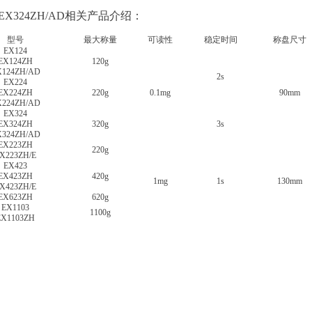
EX324ZH/AD相关产品介绍：
型号
最大称量
可读性
稳定时间
称盘尺寸
EX124
EX124ZH
120g
X124ZH/AD
2s
EX224
EX224ZH
220g
0.1mg
90mm
X224ZH/AD
EX324
EX324ZH
320g
3s
X324ZH/AD
EX223ZH
220g
X223ZH/E
EX423
EX423ZH
420g
1mg
1s
130mm
X423ZH/E
EX623ZH
620g
EX1103
1100g
EX1103ZH