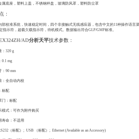
属底座，塑料上盖，不锈钢秤盘，玻璃防风罩，塑料防尘罩
点：
部校准系统，快速稳定时间，四个非接触式无线感应器，包含中文的11种操作语言
定指示符，超载欠载指示符，待机模式。数据输出符合GLP/GMP标准。
X324ZH/AD
分析天平
技术参数：
320 g
.1 mg
90 mm
准：全自动内校
：标配
罩门：标配
模式：可作为附件购买
用寿命：不适用
2（标配）; USB （标配）; Ethernet (Available as an Accessory)