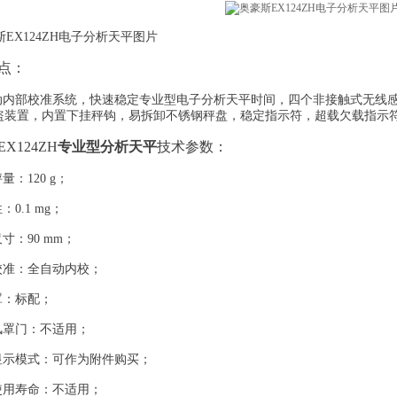
X124ZH电子分析天平图片
点：
内部校准系统，快速稳定专业型电子分析天平时间，四个非接触式无线感
盗装置，内置下挂秤钩，易拆卸不锈钢秤盘，稳定指示符，超载欠载指示符，
X124ZH
专业型分析天平
技术参数：
：120 g；
0.1 mg；
：90 mm；
准：全自动内校；
：标配；
罩门：不适用；
示模式：可作为附件购买；
用寿命：不适用；