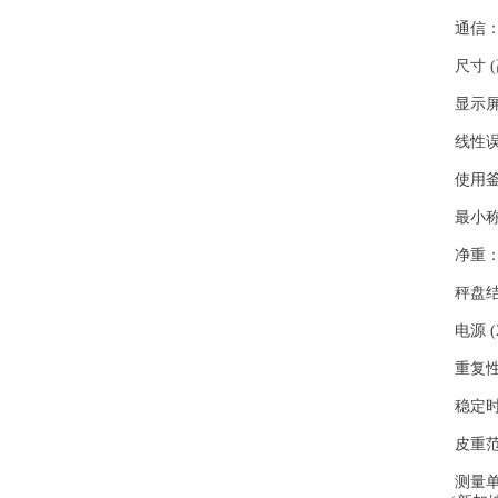
通信：RS2
尺寸 (高
显示屏：
线性误差
使用釜
最小称量值
净重：6
秤盘结
电源 (
重复性（
稳定时间
皮重范
测量单位：