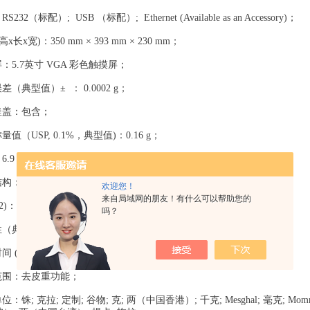
32（标配）; USB （标配）; Ethernet (Available as an Accessory)；
x长x宽)：350 mm × 393 mm × 230 mm；
5.7英寸 VGA 彩色触摸屏；
（典型值）± ： 0.0002 g；
盖：包含；
（USP, 0.1%，典型值)：0.16 g；
.9 kg；
构：不锈钢；
欢迎您！
来自局域网的朋友！有什么可以帮助您的
2)：AC 适配器（标配）；
吗？
典型值） ：0.0001 g；
 (2)：2 s；
围：去皮重功能；
铢; 克拉; 定制; 谷物; 克; 两（中国香港）; 千克; Mesghal; 毫克; Mo