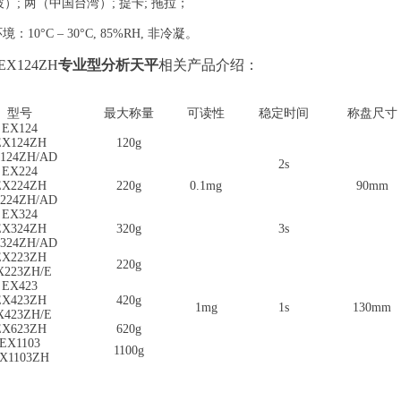
）; 两（中国台湾）; 提卡; 拖拉；
10°C – 30°C, 85%RH, 非冷凝。
X124ZH
专业型分析天平
相关产品介绍：
型号
最大称量
可读性
稳定时间
称盘尺寸
EX124
EX124ZH
120g
124ZH/AD
2s
EX224
EX224ZH
220g
0.1mg
90mm
224ZH/AD
EX324
EX324ZH
320g
3s
324ZH/AD
EX223ZH
220g
X223ZH/E
EX423
EX423ZH
420g
1mg
1s
130mm
X423ZH/E
EX623ZH
620g
EX1103
1100g
X1103ZH