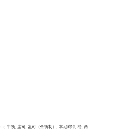
mme; 牛顿; 盎司; 盎司（金衡制）; 本尼威特; 磅; 两