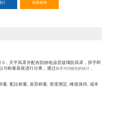
我们
在线咨询
xt™2.0，天平风罩并配有防静电涂层玻璃防风罩，挥手即
可以与称量基座进行分离，通过
技术与功能化的设计，
量, 配比称量, 差异称量, 密度测定, 峰值保持, 成本