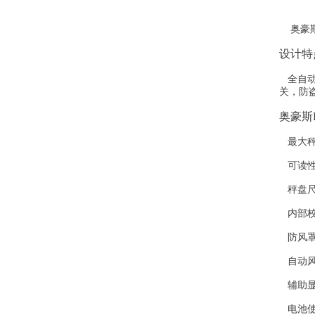
奥豪斯E
设计特
全自动
关，防
奥豪斯E
最大秤量
可读性：
秤盘尺寸
内部校
防风罩
自动风
辅助显
电池使