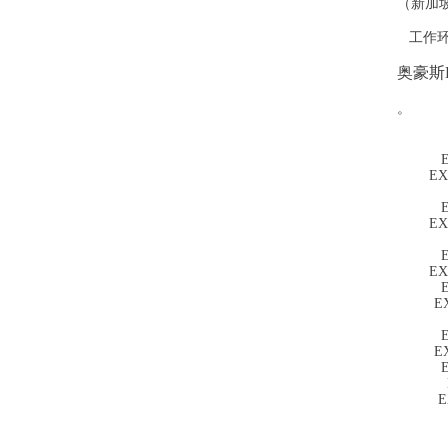
（新加坡
工作环境：
奥豪斯E
。
EX
EX
EX
E
E
E