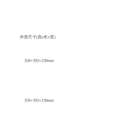
外形尺寸(高x长x宽）
350×393×230mm
350×393×230mm