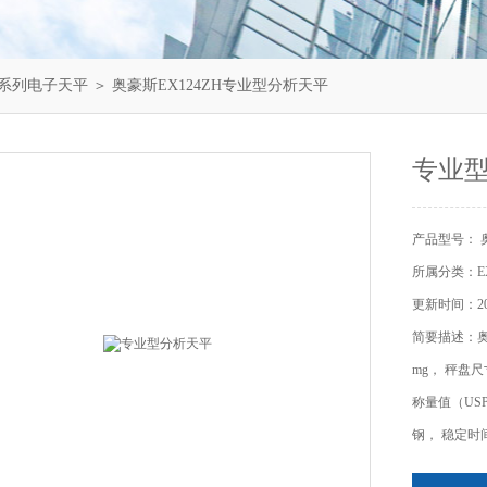
X系列电子天平
＞ 奥豪斯EX124ZH专业型分析天平
专业
产品型号： 奥
所属分类：E
更新时间：202
简要描述：奥豪
mg， 秤盘
称量值（USP,
钢， 稳定时间 