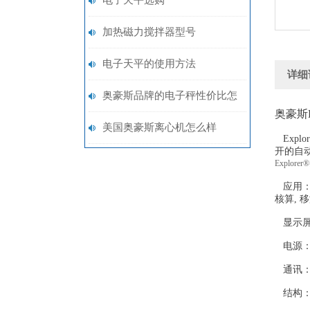
电子天平选购
加热磁力搅拌器型号
电子天平的使用方法
详细
奥豪斯品牌的电子秤性价比怎
奥豪斯
么样?
美国奥豪斯离心机怎么样
Expl
开的自
Expl
应用：基
核算, 
显示屏
电源：
通讯：标
结构：