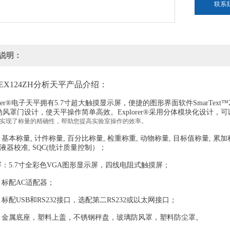
联系
说明：
EX124ZH分析天平产品介绍：
orer®电子天平拥有5.7寸超大触摸显示屏，便捷的图形界面软件SmarTe
动风罩门设计，使天平操作简单高效。Explorer®采用分体模块化设计，
orer®实现了称量的精确性，帮助您提高实验室操作的效率。
本称量, 计件称量, 百分比称量, 检重称重, 动物称量, 目标值称量, 累加称
移液器校准, SQC(统计质量控制）；
：5.7寸全彩色VGA图形显示屏，四线电阻式触摸屏；
标配AC适配器；
配USB和RS232接口，选配第二RS232或以太网接口；
金属底座，塑料上盖，不锈钢秤盘，玻璃防风罩，塑料防尘罩。