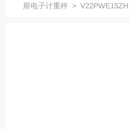
斯电子计重秤
> V22PWE15