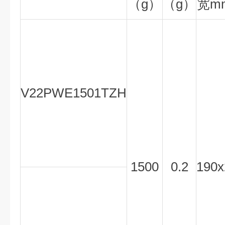
（g）
（g）
宽m
V22PWE1501TZH
1500
0.2
190x