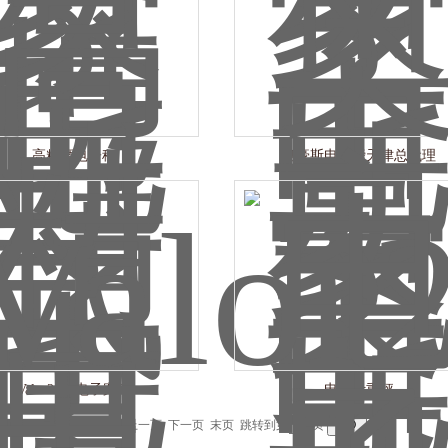
高精度电子秤
奥豪斯电子磅天津总代理
Valor2000电子案秤
电子计重秤
条记录，当前 1 / 1 页 首页 上一页 下一页 末页 跳转到第
页