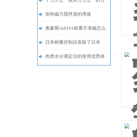
十万分之一或百万分之一的分
析天平哪个牌子的好？
加热磁力搅拌器的用途
奥豪斯xk8101称重不准确怎么
校准
日本称重控制仪表除了日本
AND还有什么子
肉类水分测定仪的使用优势体
现在哪几个方面