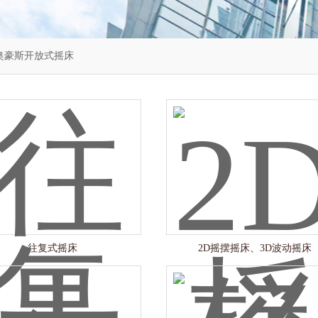
奥豪斯开放式摇床
往复式摇床
2D摇摆摇床、3D波动摇床