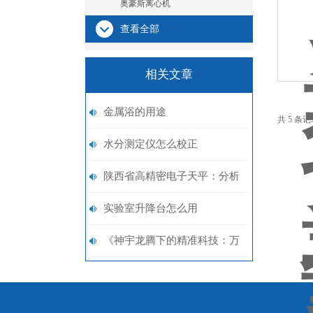
奥豪斯离心机
查看全部
相关文章
金属浴的用途
共 5 条
水分测定仪怎么校正
陕西省高精密电子天平：分析
天平生产厂家的销售之路
实验室升降台怎么用
《神宇龙腾下的精准科技：万
分之一电子天平精度探索之
旅》