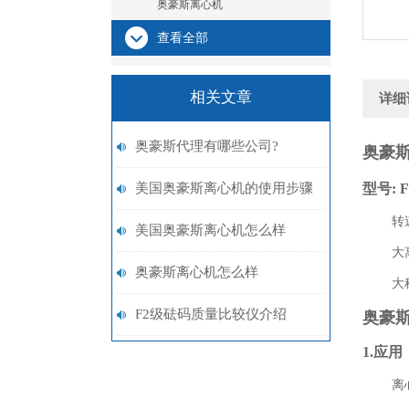
奥豪斯离心机
查看全部
相关文章
详细
奥豪斯代理有哪些公司?
奥豪斯
美国奥豪斯离心机的使用步骤
型号: F
转速范围0
和使用时的注意事项有哪些
美国奥豪斯离心机怎么样
大离心力
奥豪斯离心机怎么样
大称量值（
F2级砝码质量比较仪介绍
奥豪
1.应用
离心