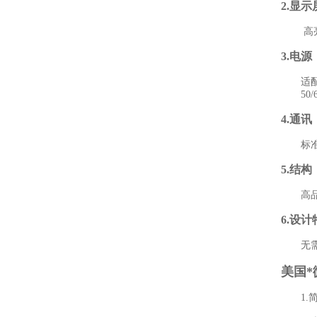
2.显
高亮L
3.电源
适配器输
50/60
4.通讯
标准
5.结构
高品质
6.设计
无需按
美国
1.简