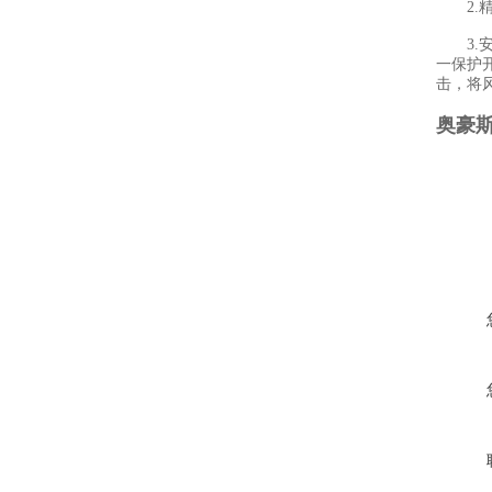
2.精
3.安
一保护
击，将
奥豪斯