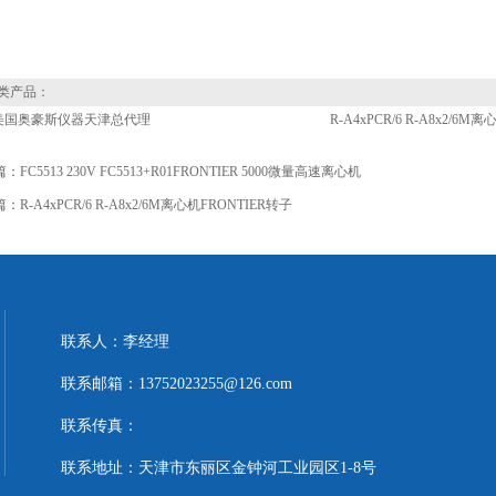
类产品：
S美国奥豪斯仪器天津总代理
R-A4xPCR/6 R-A8x2/6M
篇：
FC5513 230V FC5513+R01FRONTIER 5000微量高速离心机
篇：
R-A4xPCR/6 R-A8x2/6M离心机FRONTIER转子
联系人：李经理
联系邮箱：13752023255@126.com
联系传真：
联系地址：天津市东丽区金钟河工业园区1-8号