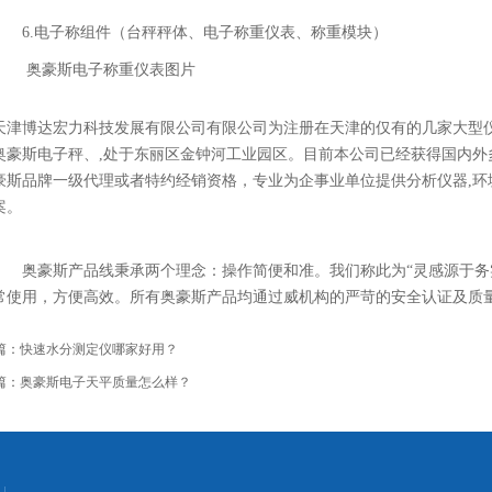
6.电子称组件（台秤秤体、电子称重仪表、称重模块）
奥豪斯
电子称重仪表图片
博达宏力科技发展有限公司有限公司为注册在天津的仅有的几家大型仪
奥豪斯电子秤、,处于东丽区金钟河工业园区。目前本公司已经获得国内外
豪斯品牌一级代理或者特约经销资格，专业为企事业单位提供分析仪器,环
案。
奥豪斯产品线秉承两个理念：操作简便和准。我们称此为“灵感源于务实
常使用，方便高效。所有奥豪斯产品均通过威机构的严苛的安全认证及质
篇：
快速水分测定仪哪家好用？
篇：
奥豪斯电子天平质量怎么样？